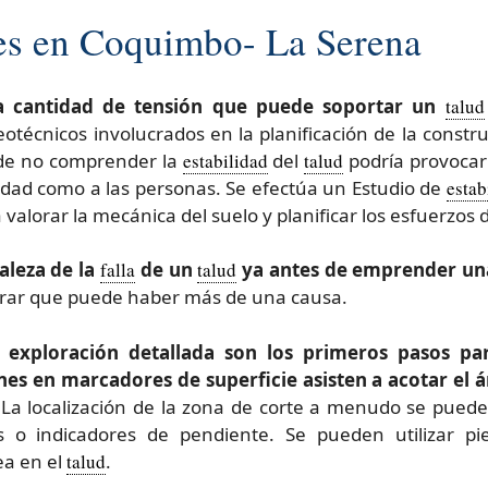
es en Coquimbo- La Serena
la cantidad de tensión que puede soportar un
talud
eotécnicos involucrados en la planificación de la constr
 de no comprender la
estabilidad
del
talud
podría provocar
iedad como a las personas. Se efectúa un Estudio de
estab
 valorar la mecánica del suelo y planificar los esfuerzos d
aleza de la
falla
de un
talud
ya antes de emprender una
rar que puede haber más de una causa.
 exploración detallada son los primeros pasos para
es en marcadores de superficie asisten a acotar el á
La localización de la zona de corte a menudo se puede
as o indicadores de pendiente. Se pueden utilizar 
ea en el
talud
.