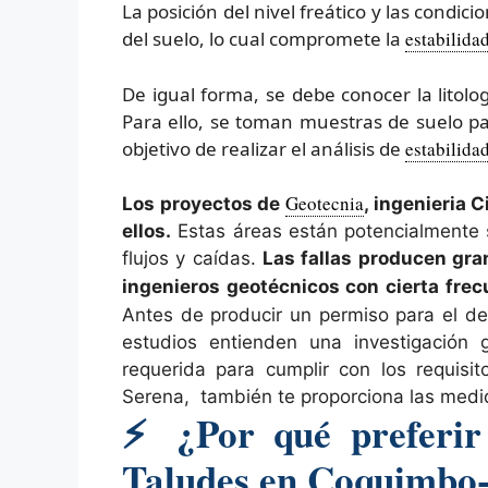
La posición del nivel freático y las condi
del suelo, lo cual compromete la
estabilida
De igual forma, se debe conocer la litolog
Para ello, se toman muestras de suelo par
objetivo de realizar el análisis de
estabilida
Geotecnia
Los proyectos de
, ingenieria 
ellos.
Estas áreas están potencialmente s
flujos y caídas.
Las fallas producen gra
ingenieros geotécnicos con cierta fre
Antes de producir un permiso para el de
estudios entienden una investigación
requerida para cumplir con los requisi
Serena, también te proporciona las medid
⚡
¿Por qué preferir 
Taludes en Coquimbo-