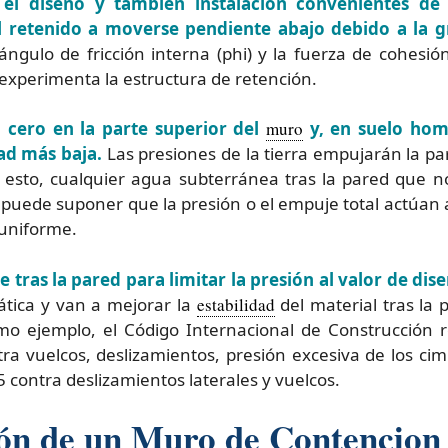
el diseño y también instalación convenientes d
al retenido a moverse pendiente abajo debido a la 
gulo de fricción interna (phi) y la fuerza de cohesión 
experimenta la estructura de retención.
n cero en la parte superior del
muro
y, en suelo ho
ad más baja.
Las presiones de la tierra empujarán la par
sto, cualquier agua subterránea tras la pared que no
e puede suponer que la presión o el empuje total actúan
 uniforme.
 tras la pared para limitar la presión al valor de dis
ática y van a mejorar la
estabilidad
del material tras la
o ejemplo, el Código Internacional de Construcción 
ra vuelcos, deslizamientos, presión excesiva de los ci
5 contra deslizamientos laterales y vuelcos.
ión de un Muro de Contencion