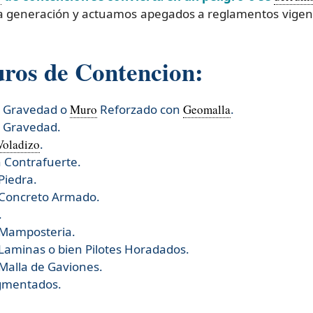
ima generación y actuamos apegados a reglamentos vigen
uros de Contencion:
r Gravedad o
Muro
Reforzado con
Geomalla
.
r Gravedad.
Voladizo
.
 Contrafuerte.
Piedra.
 Concreto Armado.
.
 Mamposteria.
Laminas o bien Pilotes Horadados.
Malla de Gaviones.
gmentados.