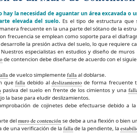
 hay la necesidad de aguantar un área excavada o un
rte elevada del suelo.
Es el tipo de estructura que s
e manera frecuente en la una parte del sótano de la estr
 con frecuencia se emplean como soporte para el diafrag
desarrolle la presión activa del suelo, lo que requiere 
 Nuestros especialistas en estudios y diseño de muros 
o
de contencion debe diseñarse de acuerdo con el siguie
falla
de vuelco simplemente
falla
al doblarse.
on que
falla
debido al
deslizamiento
de forma frecuente t
a
pasiva del suelo en frente de los cimientos y una
fall
jo la base para eludir deslizamientos.
omprobación de cojinetes debe efectuarse debido a l
.
rte del
muro de contención
se debe a una flexión o bien un
a de una verificación de la
falla
de la pendiente, la
estabil