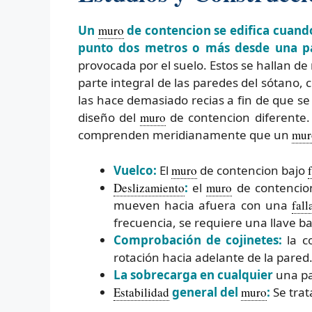
Un
muro
de contencion se edifica cuando
punto dos metros o más desde una pa
provocada por el suelo. Estos se hallan d
parte integral de las paredes del sótano,
las hace demasiado recias a fin de que se 
diseño del
muro
de contencion diferente.
comprenden meridianamente que un
mur
Vuelco:
El
muro
de contencion bajo
Deslizamiento
:
el
muro
de contenci
mueven hacia afuera con una
fall
frecuencia, se requiere una llave ba
Comprobación de cojinetes:
la c
rotación hacia adelante de la pared
La sobrecarga en cualquier
una pa
Estabilidad
general del
muro
:
Se trat