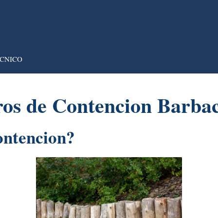
CNICO
os de Contencion Barba
ontencion?