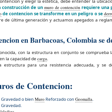
ontencion y elegir la estética, debe entender la ubicac
a construcción de un
muro de contención
requiere una p
o
de contencion se transforme en un peligro o se
der
are de última generación y actuamos apegados a regla
encion en Barbacoas, Colombia se de
a conocida, con la estructura en conjunto se comprueba 
 en la capacidad de
carga
.
la estructura para una resistencia adecuada, y se 
uros de Contencion:
r Gravedad o bien
Muro
Reforzado con
Geomalla
.
r Gravedad.
Voladizo
.