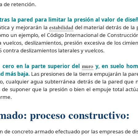
a de retención.
ras la pared para limitar la presión al valor de dise
ática y mejorarán la
estabilidad
del material detrás de la
o un ejemplo, el Código Internacional de Construcción
 vuelcos, deslizamientos, presión excesiva de los cimi
5 contra deslizamientos laterales y vuelcos.
n cero en la parte superior del
muro
y, en suelo ho
ad más baja.
Las presiones de la tierra empujarán la pare
cualquier agua subterránea detrás de la pared que no
s de suponer que la presión o bien el empuje total act
orme.
ado: proceso constructivo:
n de concreto armado efectuado por las empresas de di