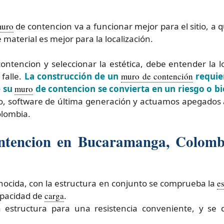
uro
de contencion va a funcionar mejor para el sitio, a
é material es mejor para la localización.
ontencion y seleccionar la estética, debe entender la l
falle.
La construcción de un
muro de contención
requier
e su
muro
de contencion se convierta en un riesgo o b
o, software de última generación y actuamos apegados a
lombia.
ntencion en Bucaramanga, Colombi
conocida, con la estructura en conjunto se comprueba la
es
capacidad de
carga
.
a estructura para una resistencia conveniente, y se