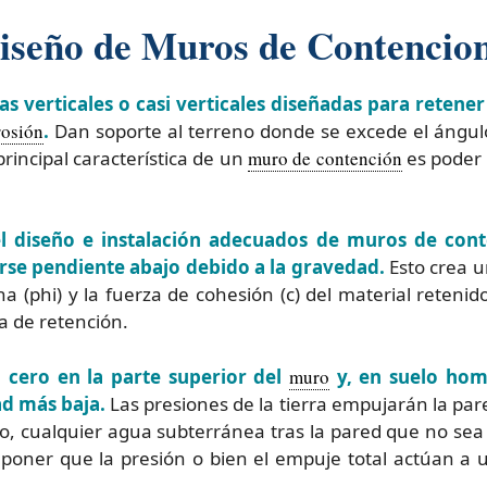
Diseño de Muros de Contencio
 verticales o casi verticales diseñadas para retener
rosión
.
Dan soporte al terreno donde se excede el ángulo 
rincipal característica de un
muro de contención
es poder 
l diseño e instalación adecuados de muros de conte
rse pendiente abajo debido a la gravedad.
Esto crea u
a (phi) y la fuerza de cohesión (c) del material retenid
a de retención.
n cero en la parte superior del
muro
y, en suelo ho
ad más baja.
Las presiones de la tierra empujarán la pare
 cualquier agua subterránea tras la pared que no sea 
suponer que la presión o bien el empuje total actúan a 