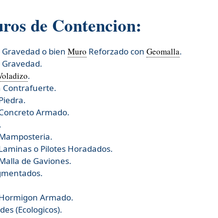
uros de Contencion:
r Gravedad o bien
Muro
Reforzado con
Geomalla
.
r Gravedad.
Voladizo
.
 Contrafuerte.
Piedra.
 Concreto Armado.
.
 Mamposteria.
Laminas o Pilotes Horadados.
Malla de Gaviones.
gmentados.
 Hormigon Armado.
es (Ecologicos).