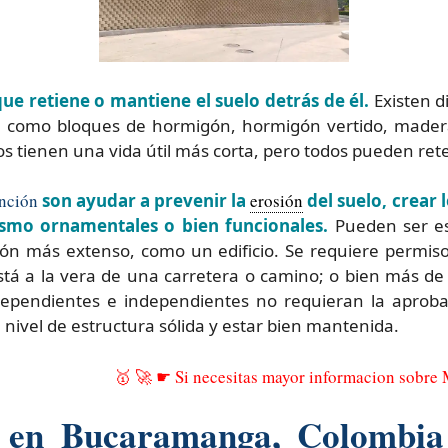
ue retiene o mantiene el suelo detrás de él.
Existen d
 como bloques de hormigón, hormigón vertido, maderas
ros tienen una vida útil más corta, pero todos pueden ret
nción
son ayudar a prevenir la
erosión
del suelo, crear 
jismo ornamentales o bien funcionales.
Pueden ser es
ón más extenso, como un edificio. Se requiere permiso 
tá a la vera de una carretera o camino; o bien más de 
ependientes e independientes no requieran la aprobac
nivel de estructura sólida y estar bien mantenida.
🥇 🚀 ☛ Si necesitas mayor informacion sobre
s en Bucaramanga, Colombi