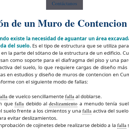
Contáctanos
ión de un Muro de Contencion
do existe la necesidad de aguantar un área excavada 
da del suelo.
Es el tipo de estructura que se utiliza para
en la parte del sótano de la estructura de un edificio. Cu
san como soporte para el diafragma del piso y una par
n activa del suelo, lo que requiere cargas de diseño má
istas en estudios y diseño de muros de contencion en C
orme con el siguiente modo de fallas:
falla
de vuelco sencillamente
falla
al doblarse.
on que
falla
debido al
deslizamiento
a menudo tenía suel
l suelo frente a los cimientos y una
falla
activa del suel
ara evitar deslizamientos.
probación de cojinetes debe realizarse debido a la
falla
s