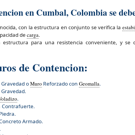
encion en Cumbal, Colombia se debe 
onocida, con la estructura en conjunto se verifica la
estab
capacidad de
carga
.
a estructura para una resistencia conveniente, y se
uros de Contencion:
r Gravedad o
Muro
Reforzado con
Geomalla
.
r Gravedad.
Voladizo
.
 Contrafuerte.
Piedra.
 Concreto Armado.
.