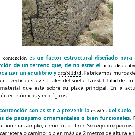
 contención
es un factor estructural diseñado para
rción de un terreno que, de no estar el
muro de conte
calizar un equilibrio y
estabilidad
.
Fabricamos muros de
mi verticales o verticales del suelo. La
estabilidad
de un
material que está sobre su placa principal. En la ac
ón económicos y ecológicos.
contención son asistir a prevenir la
erosión
del suelo,
as de paisajismo ornamentales o bien funcionales.
P
cción más amplio, como un edificio. Se requiere permiso 
 carretera o camino; o bien más de 2 metros de altura en