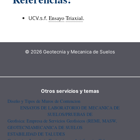
UCV.s.f.
Ensayo
Triaxial
.
© 2026 Geotecnia y Mecanica de Suelos
Otros servicios y temas
Diseño y Tipos de Muros de Contencion
ENSAYOS DE LABORATORIO DE MECANICA DE
SUELOS/PRUEBAS DE
Geofisica: Empresa de Servicios Geofisicos (REMI, MASW,
GEOTECNIA
MECANICA DE SUELOS
ESTABILIDAD DE TALUDES