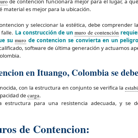
uro
de contencion funcionará mejor para el lugar, a qu
é material es mejor para la ubicación.
ontencion y seleccionar la estética, debe comprender la
falle.
La construcción de un
muro de contención
requier
que su
muro
de contencion se convierta en un peligr
lificado, software de última generación y actuamos ap
olombia.
encion en Ituango, Colombia se debe 
onocida, con la estructura en conjunto se verifica la
estab
capacidad de
carga
.
la estructura para una resistencia adecuada, y se 
uros de Contencion: