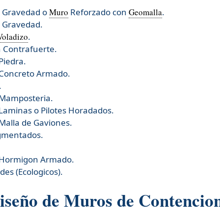
r Gravedad o
Muro
Reforzado con
Geomalla
.
r Gravedad.
Voladizo
.
 Contrafuerte.
Piedra.
 Concreto Armado.
.
 Mamposteria.
Laminas o Pilotes Horadados.
Malla de Gaviones.
gmentados.
 Hormigon Armado.
es (Ecologicos).
Diseño de Muros de Contencio