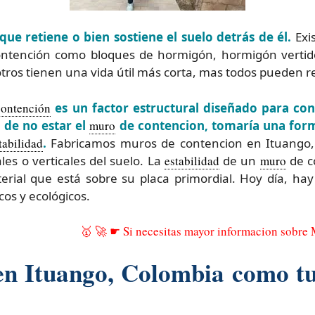
ue retiene o bien sostiene el suelo detrás de él.
Exis
tención como bloques de hormigón, hormigón vertido
tros tienen una vida útil más corta, mas todos pueden re
ontención
es un factor estructural diseñado para con
 de no estar el
muro
de contencion, tomaría una form
tabilidad
.
Fabricamos muros de contencion en Ituango, 
les o verticales del suelo. La
estabilidad
de un
muro
de c
erial que está sobre su placa primordial. Hoy día, ha
os y ecológicos.
🥇 🚀 ☛ Si necesitas mayor informacion sobre
 en Ituango, Colombia como t