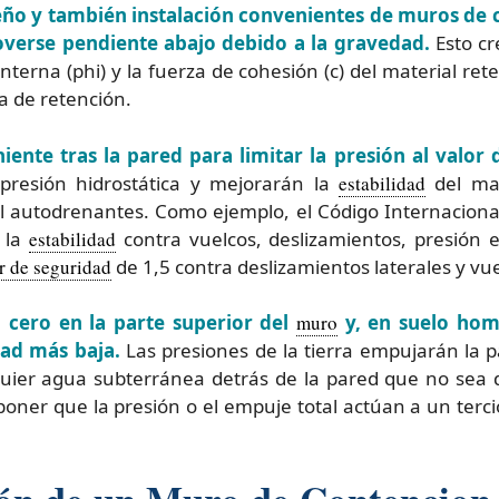
seño y también instalación convenientes de muros de 
overse pendiente abajo debido a la gravedad.
Esto cr
terna (phi) y la fuerza de cohesión (c) del material ret
a de retención.
ente tras la pared para limitar la presión al valor 
 presión hidrostática y mejorarán la
estabilidad
del mat
l autodrenantes. Como ejemplo, el Código Internaciona
 la
estabilidad
contra vuelcos, deslizamientos, presión 
r de seguridad
de 1,5 contra deslizamientos laterales y vue
n cero en la parte superior del
muro
y, en suelo ho
ad más baja.
Las presiones de la tierra empujarán la p
er agua subterránea detrás de la pared que no sea d
uponer que la presión o el empuje total actúan a un ter