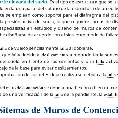
rte elevada del suelo.
Es el tipo de estructura que se us
 en la una parte del sótano de la estructura de un edifi
te se emplean como soporte para el diafragma del piso
la presión activa del suelo, lo que requiere cargas de d
especialistas en estudios y diseño de muros de cont
e diseñarse de acuerdo con el siguiente modo de fallas
falla
de vuelco sencillamente
falla
al doblarse.
n que
falla
debido al
deslizamiento
a menudo tenía suelos
del suelo en frente de los cimientos y una
falla
activa
ajo de la base para evitar deslizamientos.
mprobación de cojinetes debe realizarse debido a la
falla
del
muro de contención
se debe a una flexión o bien un cor
a de una verificación de la
falla
de la pendiente, la
estabil
 Sitemas de Muros de Contenc