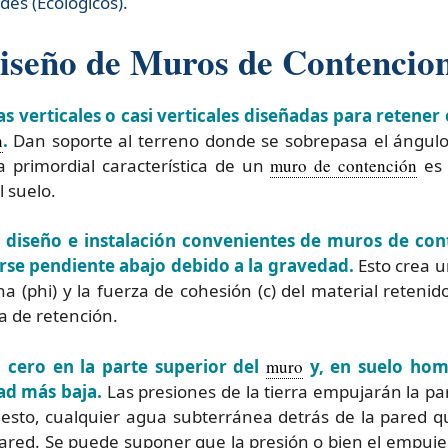
es (Ecologicos).
iseño de Muros de Contencion
 verticales o casi verticales diseñadas para retener 
n
.
Dan soporte al terreno donde se sobrepasa el ángulo 
 primordial característica de un
muro de contención
es 
 suelo.
 diseño e instalación convenientes de muros de cont
rse pendiente abajo debido a la gravedad.
Esto crea u
a (phi) y la fuerza de cohesión (c) del material retenid
a de retención.
n cero en la parte superior del
muro
y, en suelo ho
ad más baja.
Las presiones de la tierra empujarán la par
to, cualquier agua subterránea detrás de la pared q
pared. Se puede suponer que la presión o bien el empuje 