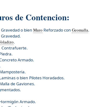
uros de Contencion:
r Gravedad o bien
Muro
Reforzado con
Geomalla
.
r Gravedad.
Voladizo
.
 Contrafuerte.
Piedra.
 Concreto Armado.
.
 Mamposteria.
Laminas o bien Pilotes Horadados.
Malla de Gaviones.
gmentados.
 Hormigón Armado.