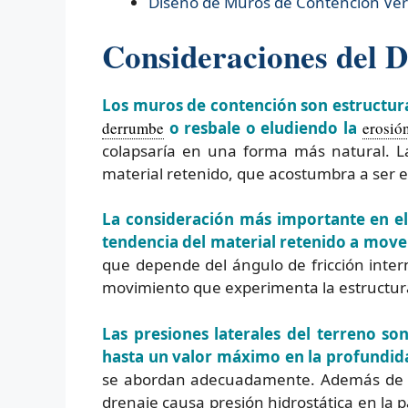
Diseño de
Muros de Contención Verd
Consideraciones del D
Los muros de contención son estructuras
derrumbe
o resbale o eludiendo la
erosió
colapsaría en una forma más natural. La
material retenido, que acostumbra a ser el
La consideración más importante en el
tendencia del material retenido a move
que depende del ángulo de fricción intern
movimiento que experimenta la estructur
Las presiones laterales del terreno so
hasta un valor máximo en la profundid
se abordan adecuadamente. Además de es
drenaje causa presión hidrostática en la 