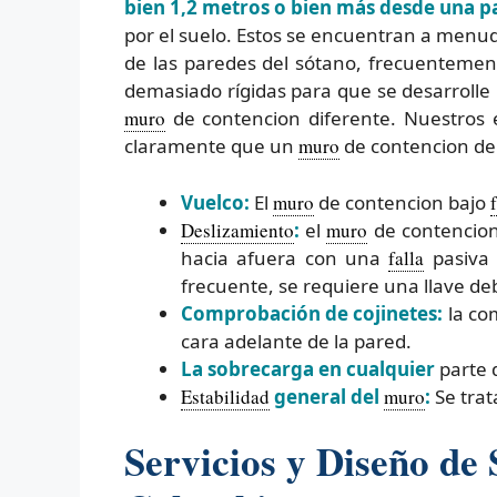
bien 1,2 metros o bien más desde una pa
por el suelo. Estos se encuentran a menudo
de las paredes del sótano, frecuentemen
demasiado rígidas para que se desarrolle 
muro
de contencion diferente. Nuestros 
claramente que un
muro
de contencion deb
Vuelco:
El
muro
de contencion bajo
Deslizamiento
:
el
muro
de contencio
hacia afuera con una
falla
pasiva 
frecuente, se requiere una llave deb
Comprobación de cojinetes:
la co
cara adelante de la pared.
La sobrecarga en cualquier
parte 
Estabilidad
general del
muro
:
Se trat
Servicios y Diseño de