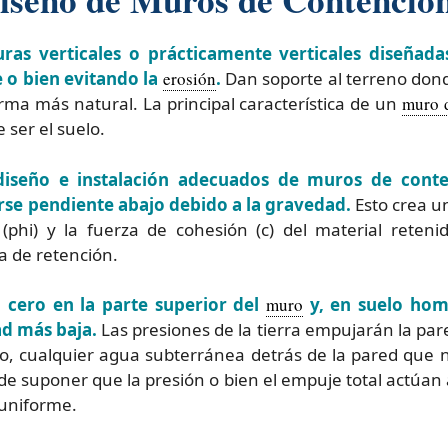
as verticales o prácticamente verticales diseñada
 o bien evitando la
erosión
.
Dan soporte al terreno dond
orma más natural. La principal característica de un
muro 
 ser el suelo.
diseño e instalación adecuados de muros de conte
rse pendiente abajo debido a la gravedad.
Esto crea un
(phi) y la fuerza de cohesión (c) del material reten
a de retención.
n cero en la parte superior del
muro
y, en suelo ho
ad más baja.
Las presiones de la tierra empujarán la pare
cualquier agua subterránea detrás de la pared que no
 de suponer que la presión o bien el empuje total actúan
 uniforme.