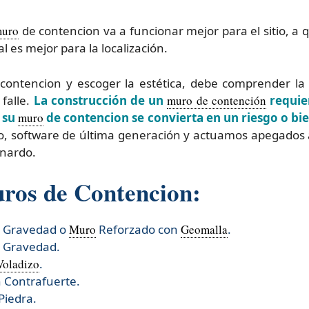
uro
de contencion va a funcionar mejor para el sitio, a
l es mejor para la localización.
contencion y escoger la estética, debe comprender la 
falle.
La construcción de un
muro de contención
requier
e su
muro
de contencion se convierta en un riesgo o bi
o, software de última generación y actuamos apegados a
rnardo.
uros de Contencion:
r Gravedad o
Muro
Reforzado con
Geomalla
.
r Gravedad.
Voladizo
.
 Contrafuerte.
Piedra.