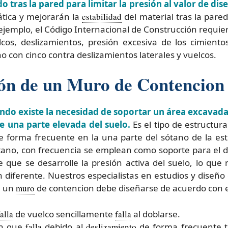
tras la pared para limitar la presión al valor de dis
ática y mejorarán la
estabilidad
del material tras la pare
emplo, el Código Internacional de Construcción requier
cos, deslizamientos, presión excesiva de los cimient
o con cinco contra deslizamientos laterales y vuelcos.
ión de un Muro de Contencion
do existe la necesidad de soportar un área excavada
 una parte elevada del suelo.
Es el tipo de estructura
e forma frecuente en la una parte del sótano de la est
ótano, con frecuencia se emplean como soporte para el d
e que se desarrolle la presión activa del suelo, lo que
 diferente. Nuestros especialistas en estudios y diseñ
e un
muro
de contencion debe diseñarse de acuerdo con e
falla
de vuelco sencillamente
falla
al doblarse.
on que
falla
debido al
deslizamiento
de forma frecuente t