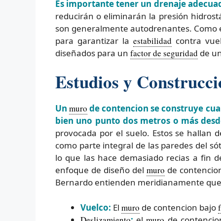
Es importante tener un drenaje adecuado 
reducirán o eliminarán la presión hidrost
son generalmente autodrenantes. Como ej
para garantizar la
estabilidad
contra vuel
diseñados para un
factor de seguridad
de un
Estudios y Construcc
Un
muro
de contencion se construye cuan
bien uno punto dos metros o más desde
provocada por el suelo. Estos se hallan d
como parte integral de las paredes del s
lo que las hace demasiado recias a fin d
enfoque de diseño del
muro
de contencion
Bernardo entienden meridianamente qu
Vuelco:
El
muro
de contencion bajo
Deslizamiento
:
el
muro
de contenci