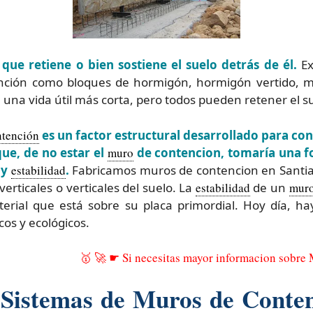
que retiene o bien sostiene el suelo detrás de él.
Ex
ción como bloques de hormigón, hormigón vertido, ma
en una vida útil más corta, pero todos pueden retener el s
ntención
es un factor estructural desarrollado para co
que, de no estar el
muro
de contencion, tomaría una fo
 y
estabilidad
.
Fabricamos muros de contencion en Santia
rticales o verticales del suelo. La
estabilidad
de un
mur
erial que está sobre su placa primordial. Hoy día, h
os y ecológicos.
🥇 🚀 ☛ Si necesitas mayor informacion sobre
 Sistemas de Muros de Conten