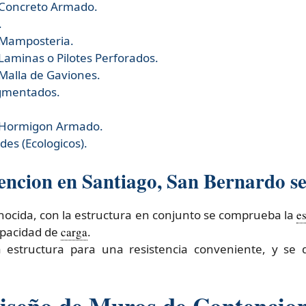
 Concreto Armado.
.
 Mamposteria.
aminas o Pilotes Perforados.
Malla de Gaviones.
gmentados.
 Hormigon Armado.
es (Ecologicos).
encion en Santiago, San Bernardo se 
conocida, con la estructura en conjunto se comprueba la
es
capacidad de
carga
.
a estructura para una resistencia conveniente, y se
Diseño de Muros de Contencio