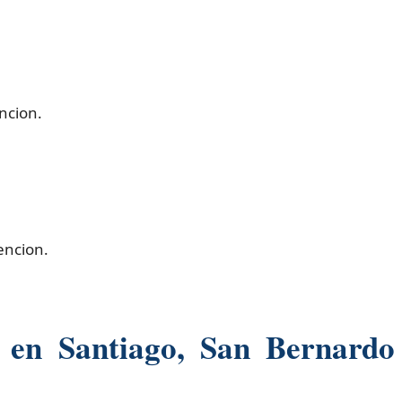
ncion.
encion.
s en Santiago, San Bernard