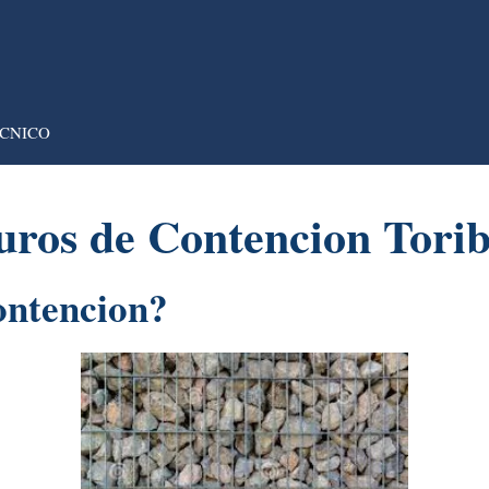
CNICO
uros de Contencion Torib
ontencion?