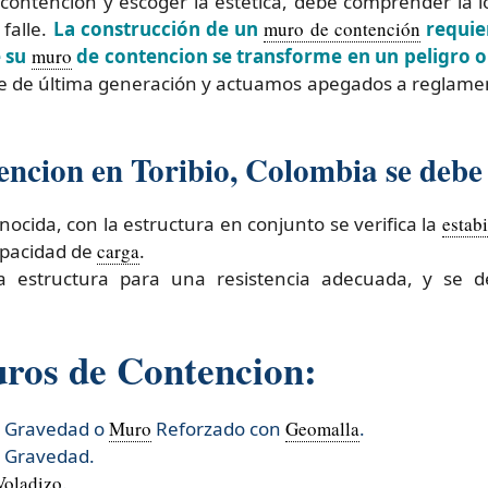
contencion y escoger la estética, debe comprender la lo
falle.
La construcción de un
muro de contención
requier
e su
muro
de contencion se transforme en un peligro o
re de última generación y actuamos apegados a reglamen
ncion en Toribio, Colombia se debe r
onocida, con la estructura en conjunto se verifica la
estab
capacidad de
carga
.
la estructura para una resistencia adecuada, y se 
uros de Contencion:
r Gravedad o
Muro
Reforzado con
Geomalla
.
r Gravedad.
Voladizo
.