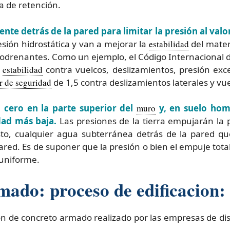
a de retención.
te detrás de la pared para limitar la presión al valo
esión hidrostática y van a mejorar la
estabilidad
del mater
odrenantes. Como un ejemplo, el Código Internacional 
a
estabilidad
contra vuelcos, deslizamientos, presión exc
r de seguridad
de 1,5 contra deslizamientos laterales y vue
n cero en la parte superior del
muro
y, en suelo ho
dad más baja.
Las presiones de la tierra empujarán la p
o, cualquier agua subterránea detrás de la pared qu
ared. Es de suponer que la presión o bien el empuje tota
 uniforme.
ado: proceso de edificacion:
n de concreto armado realizado por las empresas de di