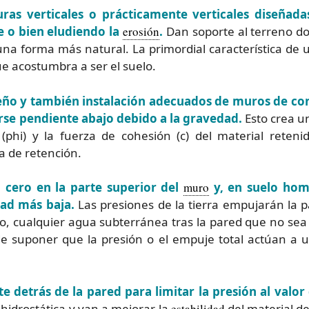
as verticales o prácticamente verticales diseñada
e o bien eludiendo la
erosión
.
Dan soporte al terreno do
 una forma más natural. La primordial característica de
ue acostumbra a ser el suelo.
seño y también instalación adecuados de muros de con
rse pendiente abajo debido a la gravedad.
Esto crea un
(phi) y la fuerza de cohesión (c) del material reten
a de retención.
n cero en la parte superior del
muro
y, en suelo ho
ad más baja.
Las presiones de la tierra empujarán la p
 cualquier agua subterránea tras la pared que no sea 
de suponer que la presión o el empuje total actúan a 
e detrás de la pared para limitar la presión al valor
hidrostática y van a mejorar la
estabilidad
del material d