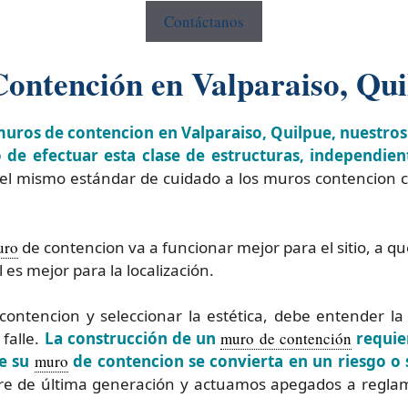
Contáctanos
ontención en Valparaiso, Qui
muros de contencion en Valparaiso, Quilpue, nuestro
de efectuar esta clase de estructuras, independie
 el mismo estándar de cuidado a los muros contencion
uro
de contencion va a funcionar mejor para el sitio, a q
 es mejor para la localización.
ontencion y seleccionar la estética, debe entender la
falle.
La construcción de un
muro de contención
requier
ue su
muro
de contencion se convierta en un riesgo o
are de última generación y actuamos apegados a regla