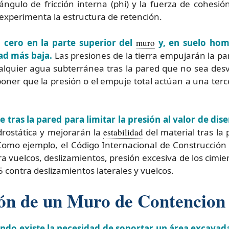
gulo de fricción interna (phi) y la fuerza de cohesión 
experimenta la estructura de retención.
n cero en la parte superior del
muro
y, en suelo ho
ad más baja.
Las presiones de la tierra empujarán la par
quier agua subterránea tras la pared que no sea desv
uponer que la presión o el empuje total actúan a una ter
 tras la pared para limitar la presión al valor de dis
drostática y mejorarán la
estabilidad
del material tras la
mo ejemplo, el Código Internacional de Construcción 
a vuelcos, deslizamientos, presión excesiva de los cimi
5 contra deslizamientos laterales y vuelcos.
ión de un Muro de Contencion
do existe la necesidad de soportar un área excavada 