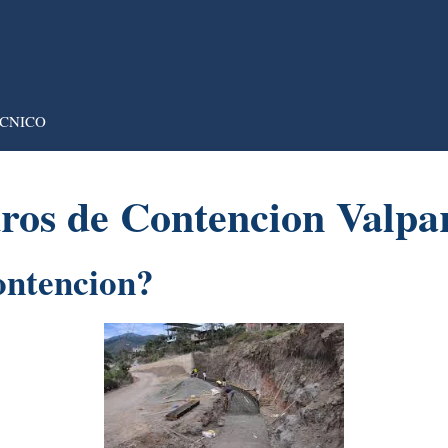
CNICO
ros de Contencion Valpar
ontencion?