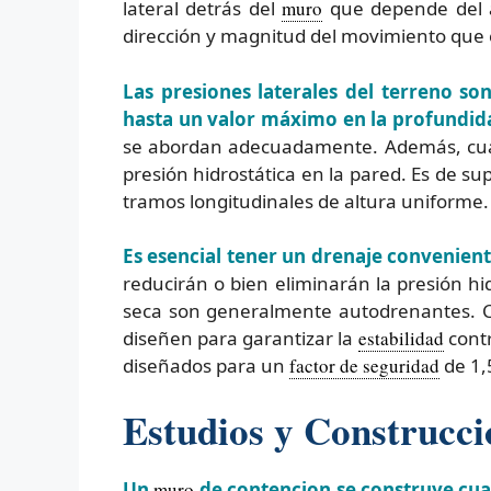
lateral detrás del
muro
que depende del án
dirección y magnitud del movimiento que 
Las presiones laterales del terreno so
hasta un valor máximo en la profundid
se abordan adecuadamente. Además, cual
presión hidrostática en la pared. Es de s
tramos longitudinales de altura uniforme.
Es esencial tener un drenaje conveniente
reducirán o bien eliminarán la presión hi
seca son generalmente autodrenantes. Co
diseñen para garantizar la
estabilidad
contr
diseñados para un
factor de seguridad
de 1,
Estudios y Construcc
Un
muro
de contencion se construye cuan