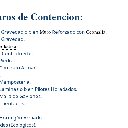
uros de Contencion:
r Gravedad o bien
Muro
Reforzado con
Geomalla
.
r Gravedad.
Voladizo
.
 Contrafuerte.
Piedra.
 Concreto Armado.
.
 Mamposteria.
Laminas o bien Pilotes Horadados.
Malla de Gaviones.
gmentados.
 Hormigón Armado.
es (Ecologicos).