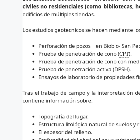
civiles no residenciales (como bibliotecas, ho
edificios de múltiples tiendas.
Los estudios geotecnicos se hacen mediante l
Perforación de pozos en Biobio- San Ped
Prueba de penetración de cono (
CPT
).
Prueba de penetración de cono con medici
Prueba de penetración activa (DPSH).
Ensayos de laboratorio de propiedades fí
Tras el trabajo de campo y la interpretación d
contiene información sobre:
Topografía del lugar.
Estructura litológica natural de suelos y 
El espesor del relleno.
Profundidad del nivel del agua subterrá