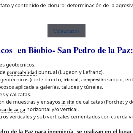
fato y contenido de cloruro: determinación de la agresi
Contactanos
icos en Biobio- San Pedro de la Paz
es geotécnicos.
 de
permeabilidad
puntual (Lugeon y Lefranc).
geotécnicos (corte directo,
triaxial
,
compresión
simple, ent
osos aplicada a galerías, taludes y túneles.
s y calicatas.
ción de muestras y ensayos
in situ
de calicatas (Porchet y d
aca de carga
horizontal y/o vertical.
tros verticales y sub verticales cementados con cuerda v
o de la Paz para ingeniería, se realizan en el lugar