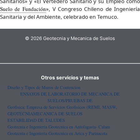
Sanitarios» y «El Vertedero Sanitario y su Empleo como
Suelo de Fundación
», V Congreso Chileno de Ingenierí
Sanitaria y del Ambiente, celebrado en Temuco.
© 2026 Geotecnia y Mecanica de Suelos
Otros servicios y temas
Diseño y Tipos de Muros de Contencion
ENSAYOS DE LABORATORIO DE MECANICA DE
SUELOS/PRUEBAS DE
Geofisica: Empresa de Servicios Geofisicos (REMI, MASW,
GEOTECNIA
MECANICA DE SUELOS
ESTABILIDAD DE TALUDES
Geotecnia e Ingenieria Geotecnica en Antofagasta- Calam
Geotecnia e Ingenieria Geotecnica en Arica y Parinacota