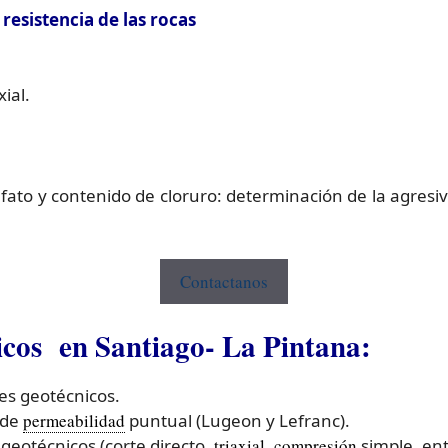
esistencia de las rocas
ial.
fato y contenido de cloruro: determinación de la agresi
Contactanos
icos en Santiago- La Pintana:
es geotécnicos.
 de
permeabilidad
puntual (Lugeon y Lefranc).
geotécnicos (corte directo,
triaxial
,
compresión
simple, ent