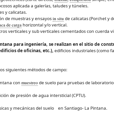
osos aplicada a galerías, taludes y túneles.
s y calicatas.
ción de muestras y ensayos
in situ
de calicatas (Porchet y d
aca de carga
horizontal y/o vertical.
tros verticales y sub verticales cementados con cuerda v
ana para ingeniería, se realizan en el sitio de constr
ificios de oficinas, etc.),
edificios industriales (como fa
 los siguientes métodos de campo:
intana con
muestreo
de suelo para pruebas de laboratorio
ón de presión de agua intersticial (CPTU).
sicas y mecánicas del suelo en Santiago- La Pintana.