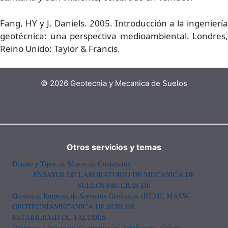
Fang, HY y J. Daniels. 2005. Introducción a la ingeniería
geotécnica: una perspectiva medioambiental. Londres,
Reino Unido: Taylor & Francis.
© 2026 Geotecnia y Mecanica de Suelos
Otros servicios y temas
Diseño y Tipos de Muros de Contencion
ENSAYOS DE LABORATORIO DE MECANICA DE
SUELOS/PRUEBAS DE
Geofisica: Empresa de Servicios Geofisicos (REMI, MASW,
GEOTECNIA
MECANICA DE SUELOS
ESTABILIDAD DE TALUDES
Geotecnia e Ingenieria Geotecnica en Antofagasta- Calam