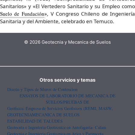
Sanitarios» y «El Vertedero Sanitario y su Empleo como
Suelo de Fundación
», V Congreso Chileno de Ingenierí
Sanitaria y del Ambiente, celebrado en Temuco.
© 2026 Geotecnia y Mecanica de Suelos
Otros servicios y temas
Diseño y Tipos de Muros de Contencion
ENSAYOS DE LABORATORIO DE MECANICA DE
SUELOS/PRUEBAS DE
Geofisica: Empresa de Servicios Geofisicos (REMI, MASW,
GEOTECNIA
MECANICA DE SUELOS
ESTABILIDAD DE TALUDES
Geotecnia e Ingenieria Geotecnica en Antofagasta- Calam
Geotecnia e Ingenieria Geotecnica en Arica y Parinacota