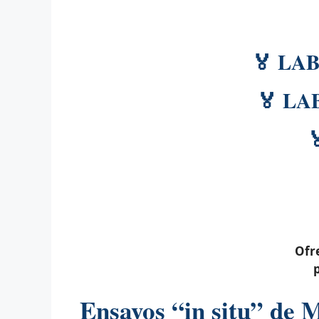
🏅 LA
🏅 L
Ofre
p
Ensayos “in situ” de 