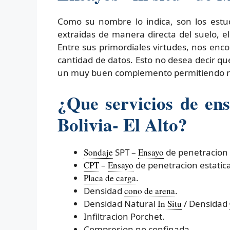
Como su nombre lo indica, son los estud
extraidas de manera directa del suelo, e
Entre sus primordiales virtudes, nos en
cantidad de datos. Esto no desea decir qu
un muy buen complemento permitiendo red
¿Que servicios de ens
Bolivia- El Alto?
Sondaje
SPT –
Ensayo
de penetracion 
CPT
–
Ensayo
de penetracion estatica
Placa de carga
.
Densidad
cono de arena
.
Densidad Natural
In Situ
/ Densidad
Infiltracion Porchet.
Compresion no confinada.