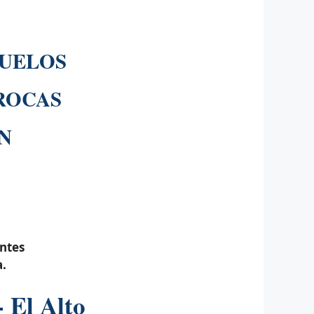
SUELOS
ROCAS
N
entes
a.
 El Alto