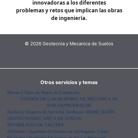
innovadoras a los diferentes
problemas y retos que implican las obras
de ingeniería.
© 2026 Geotecnia y Mecanica de Suelos
Otros servicios y temas
Diseño y Tipos de Muros de Contencion
ENSAYOS DE LABORATORIO DE MECANICA DE
SUELOS/PRUEBAS DE
Geofisica: Empresa de Servicios Geofisicos (REMI, MASW,
GEOTECNIA
MECANICA DE SUELOS
ESTABILIDAD DE TALUDES
Geotecnia e Ingenieria Geotecnica en Antofagasta- Calam
Geotecnia e Ingenieria Geotecnica en Arica y Parinacota