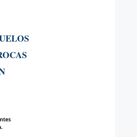
SUELOS
ROCAS
N
entes
a.