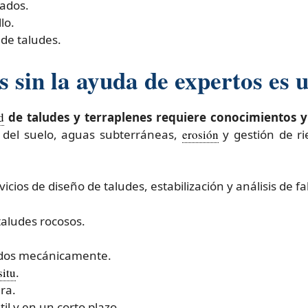
ados.
lo.
de taludes.
 sin la ayuda de expertos es 
d
de taludes y terraplenes requiere conocimientos y
del suelo, aguas subterráneas,
erosión
y gestión de ri
icios de diseño de taludes, estabilización y análisis de f
taludes rocosos.
zados mecánicamente.
situ
.
ra.
til y en un corto plazo.