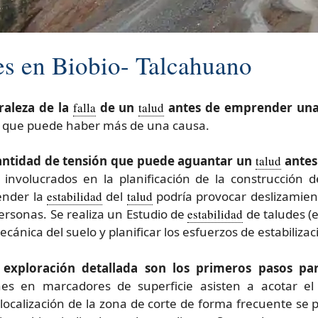
es en Biobio- Talcahuano
raleza de la
falla
de un
talud
antes de emprender una 
r que puede haber más de una causa.
 cantidad de tensión que puede aguantar un
talud
antes 
s involucrados en la planificación de la construcción d
ender la
estabilidad
del
talud
podría provocar deslizamien
personas. Se realiza un Estudio de
estabilidad
de taludes (
ecánica del suelo y planificar los esfuerzos de estabilizac
exploración detallada son los primeros pasos para
nes en marcadores de superficie asisten a acotar e
a localización de la zona de corte de forma frecuente s