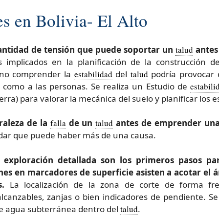
s en Bolivia- El Alto
 cantidad de tensión que puede soportar un
talud
antes 
s implicados en la planificación de la construcción d
 no comprender la
estabilidad
del
talud
podría provocar 
d como a las personas. Se realiza un Estudio de
estabili
erra) para valorar la mecánica del suelo y planificar los e
raleza de la
falla
de un
talud
antes de emprender una 
rdar que puede haber más de una causa.
 exploración detallada son los primeros pasos para
es en marcadores de superficie asisten a acotar el á
s.
La localización de la zona de corte de forma fr
alcanzables, zanjas o bien indicadores de pendiente. 
de agua subterránea dentro del
talud
.