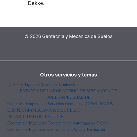
Dekke.
© 2026 Geotecnia y Mecanica de Suelos
Otros servicios y temas
Diseño y Tipos de Muros de Contencion
ENSAYOS DE LABORATORIO DE MECANICA DE
SUELOS/PRUEBAS DE
Geofisica: Empresa de Servicios Geofisicos (REMI, MASW,
GEOTECNIA
MECANICA DE SUELOS
ESTABILIDAD DE TALUDES
Geotecnia e Ingenieria Geotecnica en Antofagasta- Calam
Geotecnia e Ingenieria Geotecnica en Arica y Parinacota