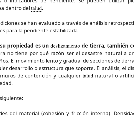
as o indicadores de pendiente. Se pueden utilizar 
ea dentro del
talud
.
diciones se han evaluado a través de análisis retrospecti
es para la pendiente estabilizada.
 su propiedad es un
deslizamiento
de tierra, también 
rra no tiene por qué razón ser el desastre natural a
os. El movimiento lento y gradual de secciones de tierr
er desarrollo o estructura que soporte. El análisis, el di
, muros de contención y cualquier
talud
natural o artifi
vedad.
siguiente:
des del material (cohesión y fricción interna) -Densida