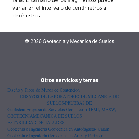
variar en el intervalo de centímetros a
decímetros.
© 2026 Geotecnia y Mecanica de Suelos
Otros servicios y temas
Diseño y Tipos de Muros de Contencion
ENSAYOS DE LABORATORIO DE MECANICA DE
SUELOS/PRUEBAS DE
Geofisica: Empresa de Servicios Geofisicos (REMI, MASW,
GEOTECNIA
MECANICA DE SUELOS
ESTABILIDAD DE TALUDES
Geotecnia e Ingenieria Geotecnica en Antofagasta- Calam
Geotecnia e Ingenieria Geotecnica en Arica y Parinacota