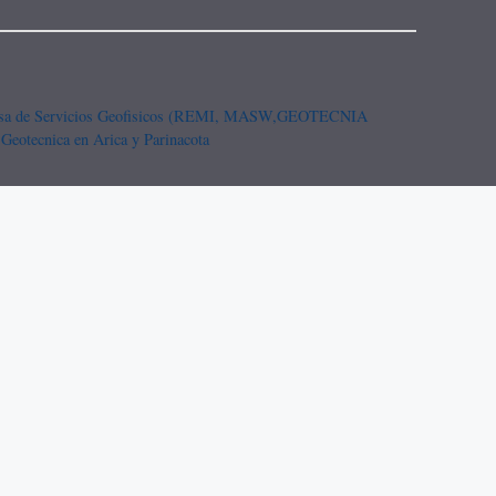
esa de Servicios Geofisicos (REMI, MASW,
GEOTECNIA
 Geotecnica en Arica y Parinacota