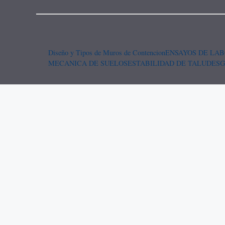
Diseño y Tipos de Muros de Contencion
ENSAYOS DE LAB
MECANICA DE SUELOS
ESTABILIDAD DE TALUDES
G