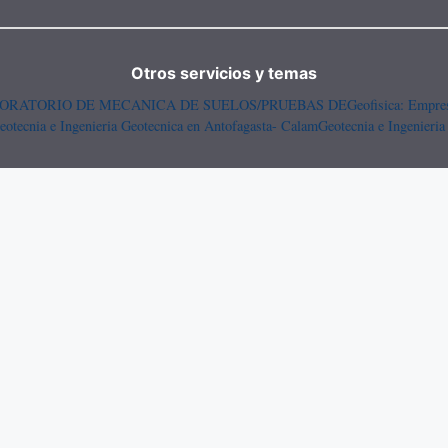
Otros servicios y temas
ORATORIO DE MECANICA DE SUELOS/PRUEBAS DE
Geofisica: Empr
eotecnia e Ingenieria Geotecnica en Antofagasta- Calam
Geotecnia e Ingenieria