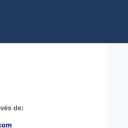
avés de:
.com