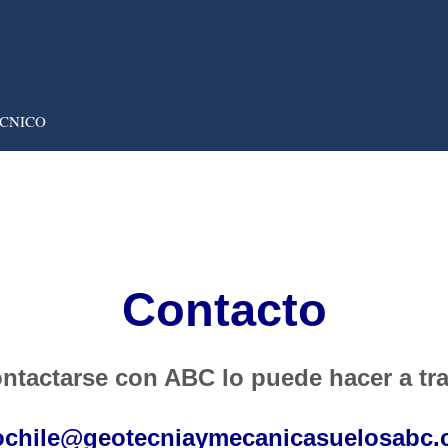
CNICO
Contacto
ntactarse con ABC lo puede hacer a tr
ochile@geotecniaymecanicasuelosabc